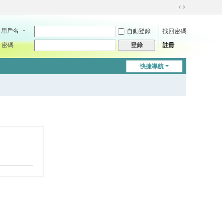
切
換
用戶名
自動登錄
找回密碼
到
寬
密碼
註冊
登錄
版
快捷導航