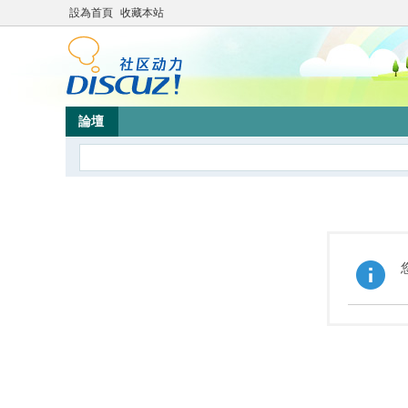
設為首頁
收藏本站
論壇