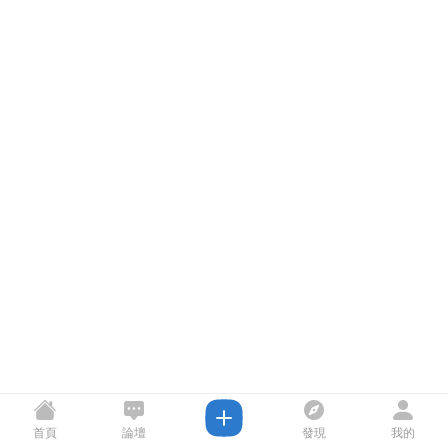
首頁
論壇
發現
我的