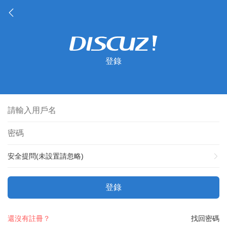
登錄
安全提問(未設置請忽略)
登錄
還沒有註冊？
找回密碼