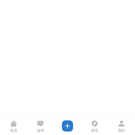
首頁
論壇
發現
我的