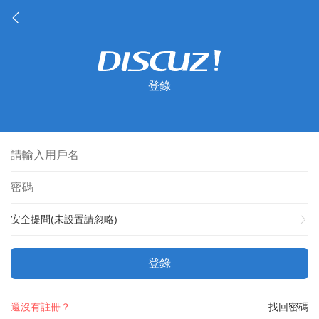
登錄
安全提問(未設置請忽略)
登錄
還沒有註冊？
找回密碼