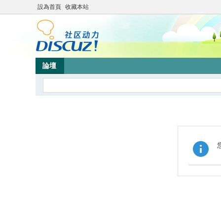
設為首頁
收藏本站
論壇