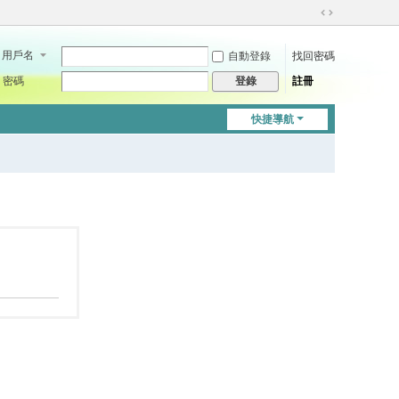
切
換
用戶名
自動登錄
找回密碼
到
寬
密碼
註冊
登錄
版
快捷導航