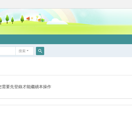
搜索
搜
索
您需要先登錄才能繼續本操作