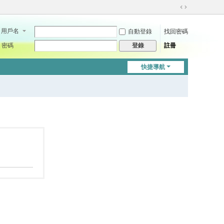
切
換
用戶名
自動登錄
找回密碼
到
寬
密碼
註冊
登錄
版
快捷導航