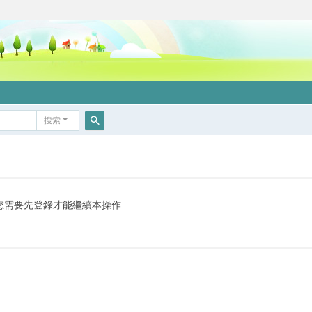
搜索
搜
索
您需要先登錄才能繼續本操作