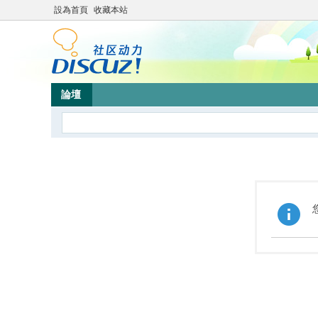
設為首頁
收藏本站
論壇