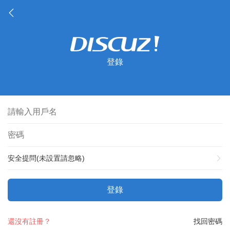
登錄
安全提問(未設置請忽略)
登錄
還沒有註冊？
找回密碼