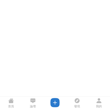
首頁
論壇
發現
我的