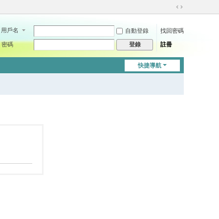
切
換
用戶名
自動登錄
找回密碼
到
寬
密碼
註冊
登錄
版
快捷導航