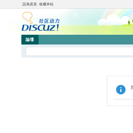
設為首頁
收藏本站
論壇