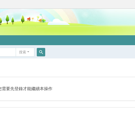
搜索
搜
索
您需要先登錄才能繼續本操作