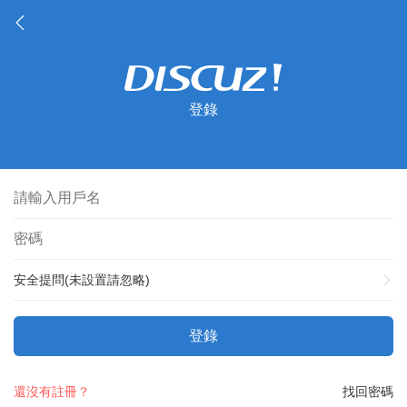
登錄
安全提問(未設置請忽略)
登錄
還沒有註冊？
找回密碼