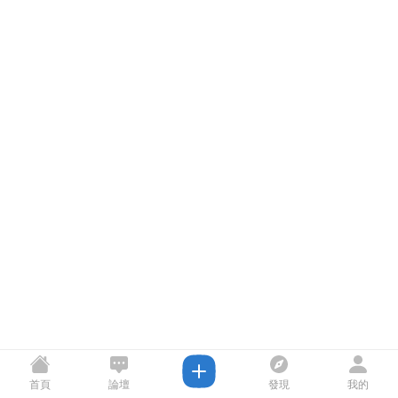
首頁
論壇
發現
我的