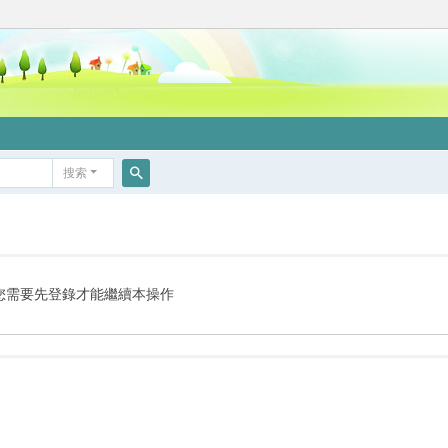
搜索
搜
索
您需要先登錄才能繼續本操作