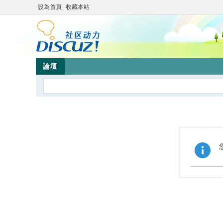
設為首頁
收藏本站
論壇