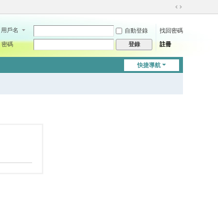
切
換
用戶名
自動登錄
找回密碼
到
寬
密碼
註冊
登錄
版
快捷導航