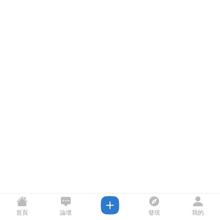
首頁
論壇
發現
我的