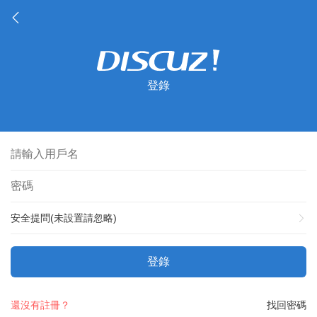
登錄
安全提問(未設置請忽略)
登錄
還沒有註冊？
找回密碼