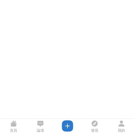
首頁
論壇
發現
我的