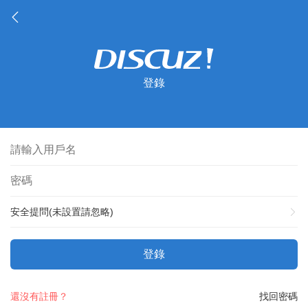
登錄
安全提問(未設置請忽略)
登錄
還沒有註冊？
找回密碼