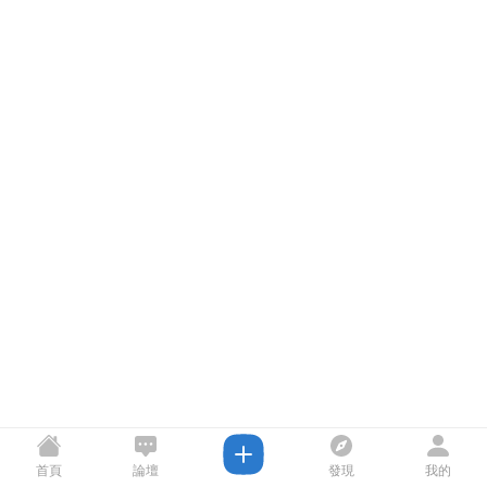
首頁
論壇
發現
我的