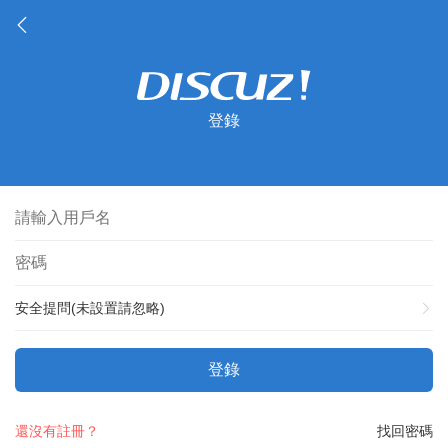
登錄
安全提問(未設置請忽略)
登錄
還沒有註冊？
找回密碼