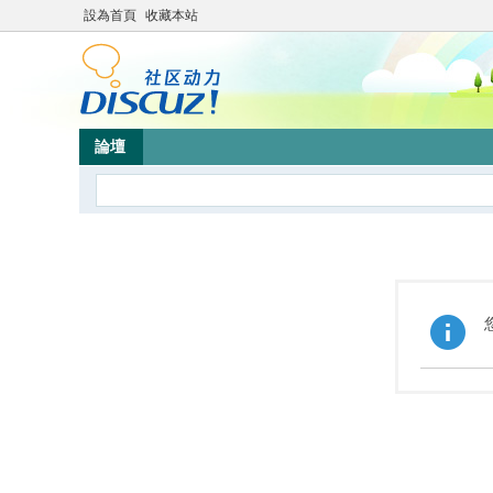
設為首頁
收藏本站
論壇