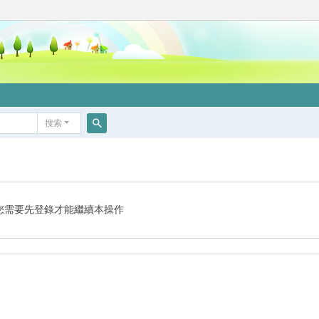
搜索
搜
索
您需要先登錄才能繼續本操作