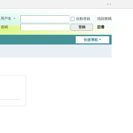
切
換
用戶名
自動登錄
找回密碼
到
寬
密碼
註冊
登錄
版
快捷導航