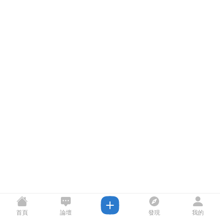
首頁
論壇
發現
我的