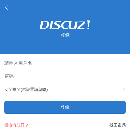
登錄
安全提問(未設置請忽略)
登錄
還沒有註冊？
找回密碼