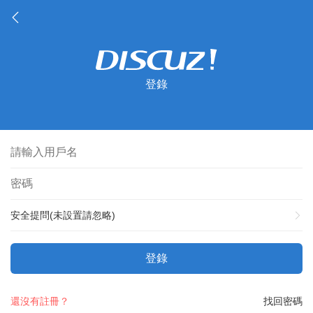
登錄
安全提問(未設置請忽略)
登錄
還沒有註冊？
找回密碼