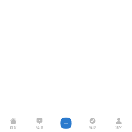
首頁
論壇
發現
我的