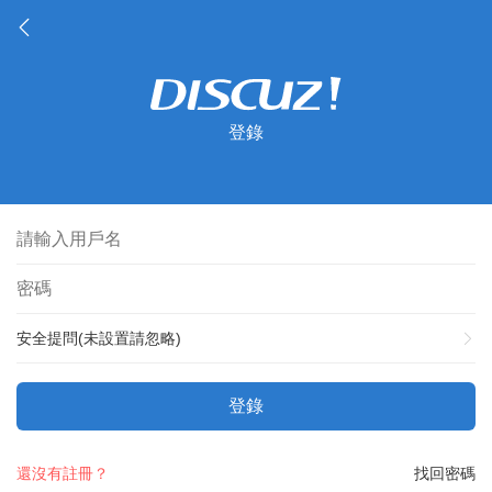
登錄
安全提問(未設置請忽略)
登錄
還沒有註冊？
找回密碼