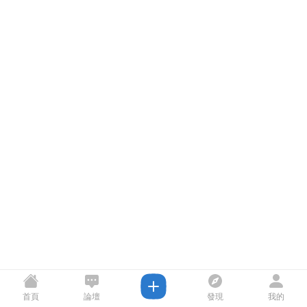
首頁
論壇
發現
我的