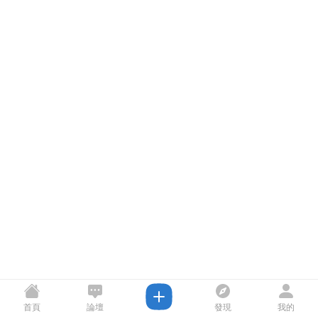
首頁
論壇
發現
我的