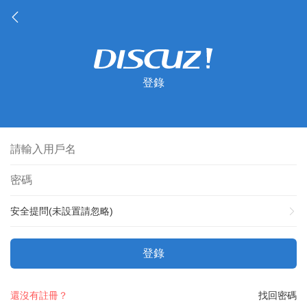
登錄
安全提問(未設置請忽略)
登錄
還沒有註冊？
找回密碼