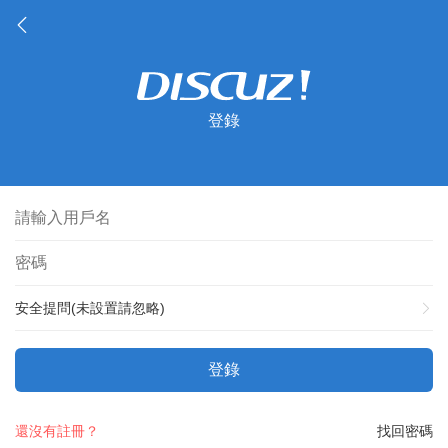
登錄
安全提問(未設置請忽略)
登錄
還沒有註冊？
找回密碼