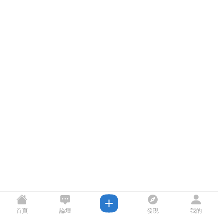
首頁
論壇
發現
我的