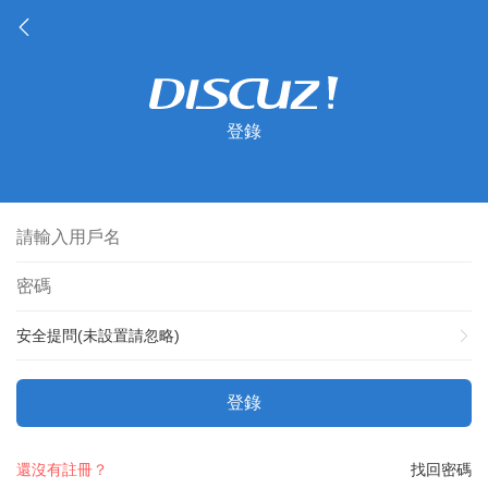
登錄
安全提問(未設置請忽略)
登錄
還沒有註冊？
找回密碼