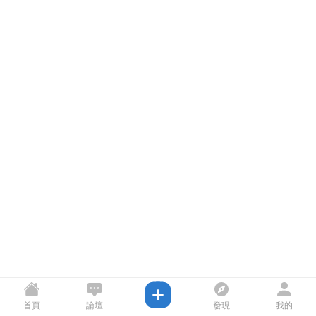
首頁
論壇
發現
我的