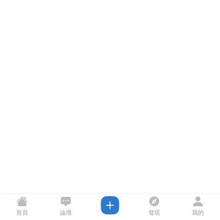
首頁
論壇
發現
我的