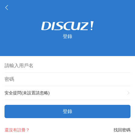
登錄
安全提問(未設置請忽略)
登錄
還沒有註冊？
找回密碼