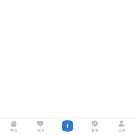
首頁
論壇
發現
我的