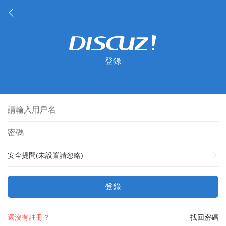
登錄
安全提問(未設置請忽略)
登錄
還沒有註冊？
找回密碼