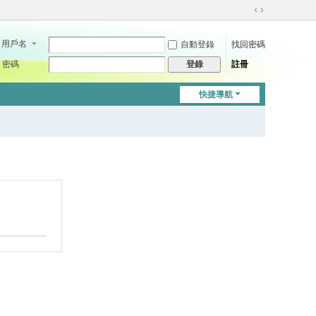
切
換
用戶名
自動登錄
找回密碼
到
寬
密碼
註冊
登錄
版
快捷導航