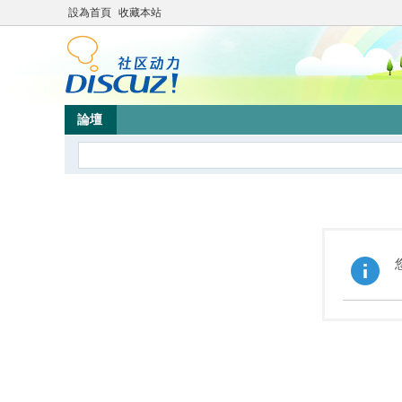
設為首頁
收藏本站
論壇