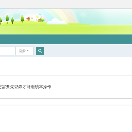
搜索
搜
索
您需要先登錄才能繼續本操作