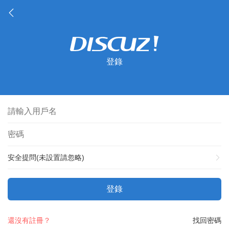
登錄
安全提問(未設置請忽略)
登錄
還沒有註冊？
找回密碼