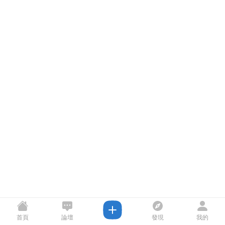
首頁
論壇
發現
我的