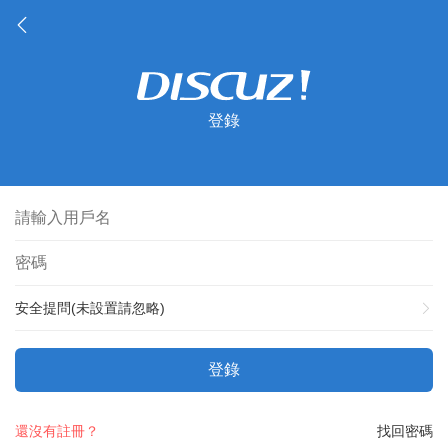
登錄
安全提問(未設置請忽略)
登錄
還沒有註冊？
找回密碼