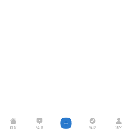
首頁
論壇
發現
我的