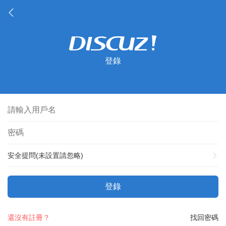
登錄
安全提問(未設置請忽略)
登錄
還沒有註冊？
找回密碼