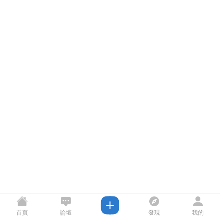
首頁
論壇
發現
我的