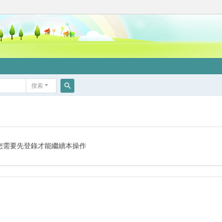
搜索
搜
索
您需要先登錄才能繼續本操作