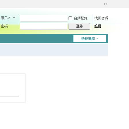
切
換
用戶名
自動登錄
找回密碼
到
寬
密碼
註冊
登錄
版
快捷導航