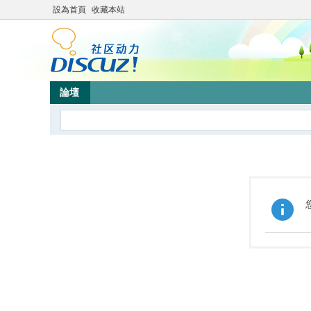
設為首頁
收藏本站
論壇