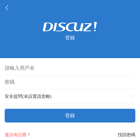
登錄
安全提問(未設置請忽略)
登錄
還沒有註冊？
找回密碼