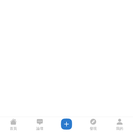
首頁
論壇
發現
我的