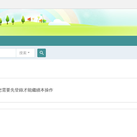
搜索
搜
索
您需要先登錄才能繼續本操作