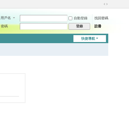
切
換
用戶名
自動登錄
找回密碼
到
寬
密碼
註冊
登錄
版
快捷導航