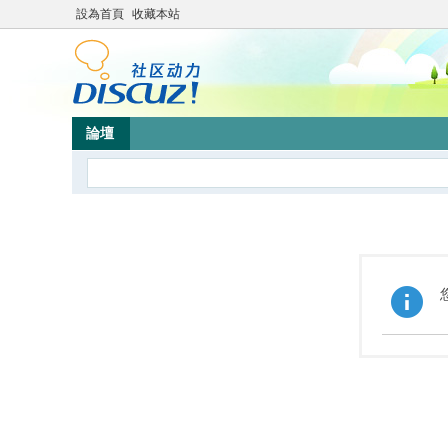
設為首頁
收藏本站
論壇