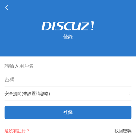
登錄
安全提問(未設置請忽略)
登錄
還沒有註冊？
找回密碼