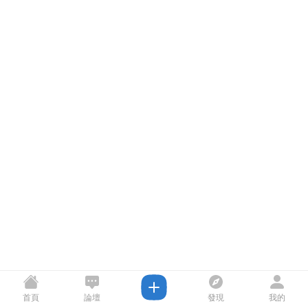
首頁
論壇
發現
我的