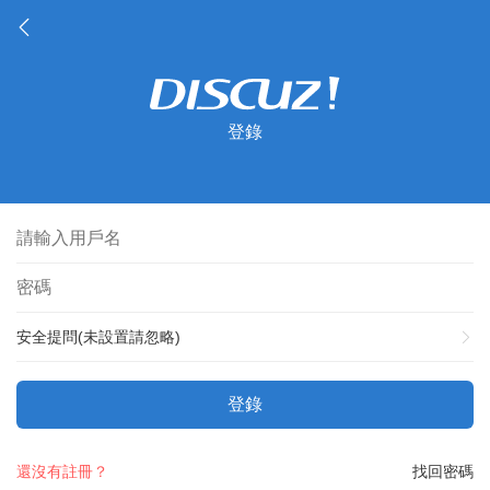
登錄
安全提問(未設置請忽略)
登錄
還沒有註冊？
找回密碼