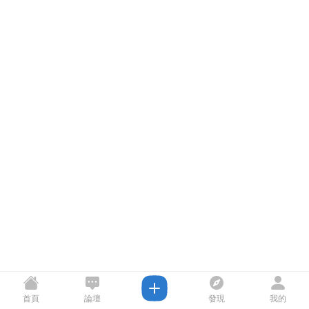
首頁
論壇
發現
我的