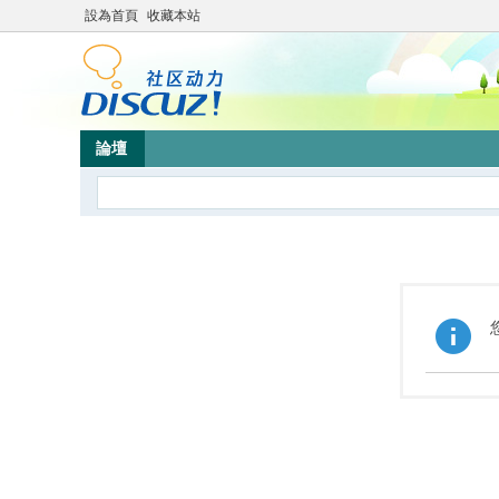
設為首頁
收藏本站
論壇