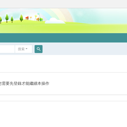
搜索
搜
索
您需要先登錄才能繼續本操作