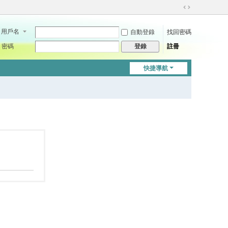
切
換
用戶名
自動登錄
找回密碼
到
寬
密碼
註冊
登錄
版
快捷導航