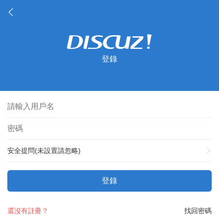
登錄
安全提問(未設置請忽略)
登錄
還沒有註冊？
找回密碼