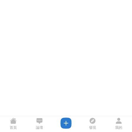
首頁
論壇
發現
我的