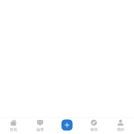
首頁
論壇
發現
我的