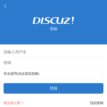
登錄
安全提問(未設置請忽略)
登錄
還沒有註冊？
找回密碼