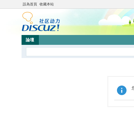
設為首頁
收藏本站
論壇