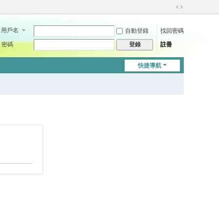
切
換
用戶名
自動登錄
找回密碼
到
寬
密碼
註冊
登錄
版
快捷導航