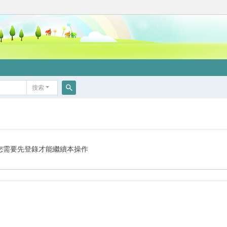
搜索
搜
索
您需要先登錄才能繼續本操作