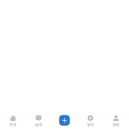
首頁
論壇
發現
我的