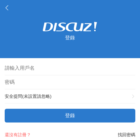
登錄
安全提問(未設置請忽略)
登錄
還沒有註冊？
找回密碼