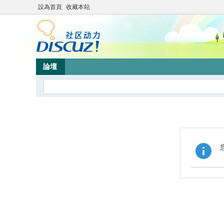
設為首頁
收藏本站
論壇