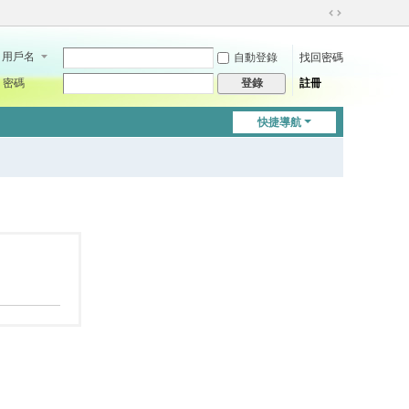
切
換
用戶名
自動登錄
找回密碼
到
寬
密碼
註冊
登錄
版
快捷導航