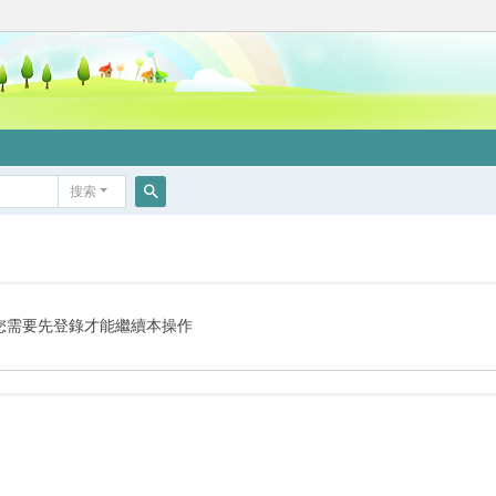
搜索
搜
索
您需要先登錄才能繼續本操作