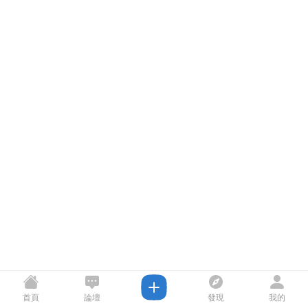
首頁
論壇
發現
我的