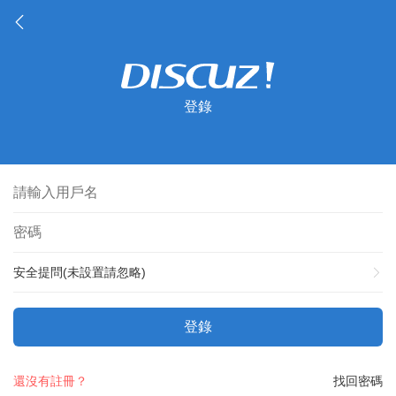
登錄
安全提問(未設置請忽略)
登錄
還沒有註冊？
找回密碼