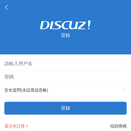
登錄
安全提問(未設置請忽略)
登錄
還沒有註冊？
找回密碼