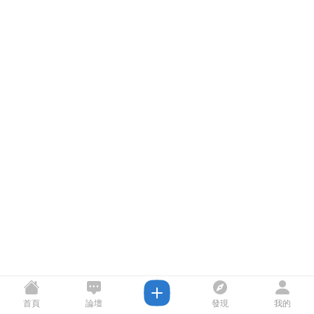
首頁
論壇
發現
我的