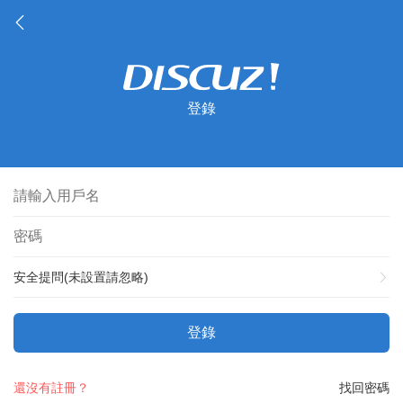
登錄
安全提問(未設置請忽略)
登錄
還沒有註冊？
找回密碼