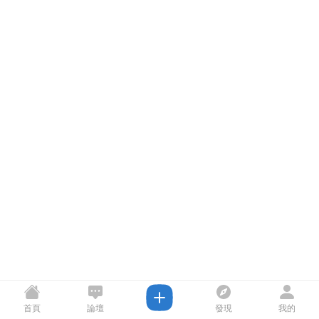
首頁
論壇
發現
我的