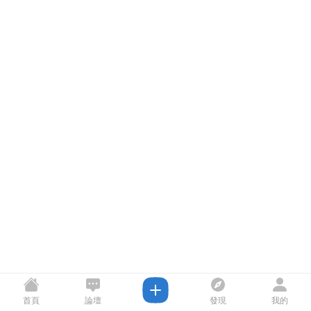
首頁
論壇
發現
我的