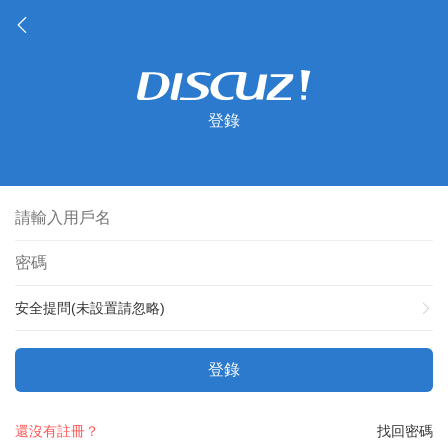
登錄
安全提問(未設置請忽略)
登錄
還沒有註冊？
找回密碼