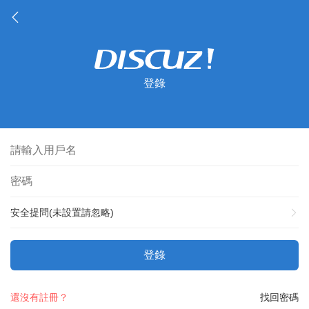
登錄
安全提問(未設置請忽略)
登錄
還沒有註冊？
找回密碼