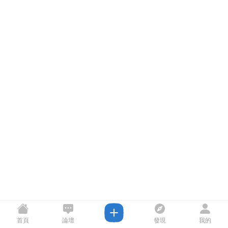
首頁
論壇
發現
我的