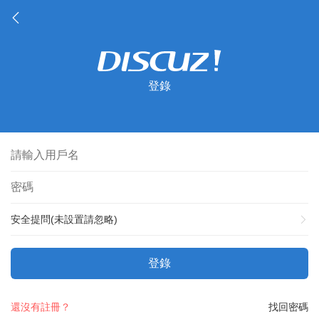
登錄
安全提問(未設置請忽略)
登錄
還沒有註冊？
找回密碼