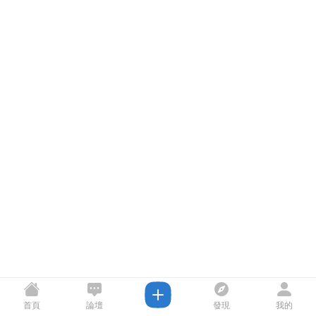
首頁
論壇
發現
我的