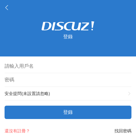
登錄
安全提問(未設置請忽略)
登錄
還沒有註冊？
找回密碼