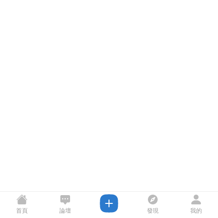
首頁
論壇
發現
我的