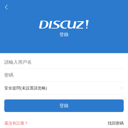
登錄
安全提問(未設置請忽略)
登錄
還沒有註冊？
找回密碼