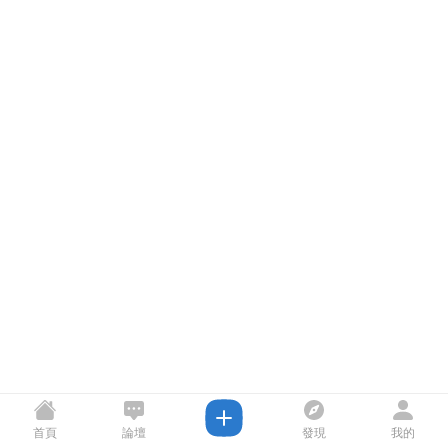
首頁
論壇
發現
我的