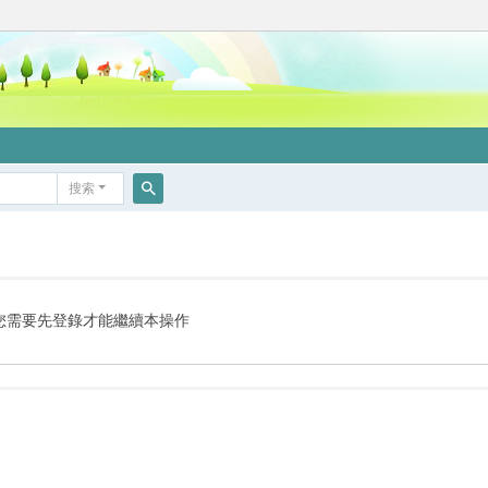
搜索
搜
索
您需要先登錄才能繼續本操作