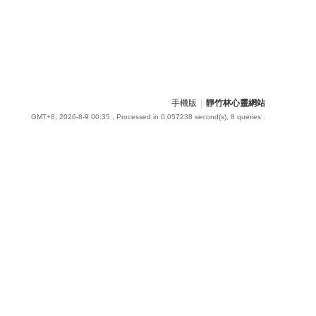
手機版
|
靜竹林心靈網站
GMT+8, 2026-8-9 00:35
, Processed in 0.057238 second(s), 8 queries .