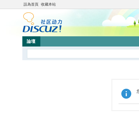
設為首頁
收藏本站
論壇