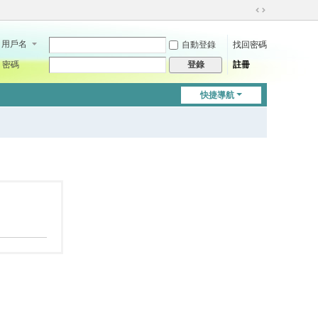
切
換
用戶名
自動登錄
找回密碼
到
寬
密碼
註冊
登錄
版
快捷導航