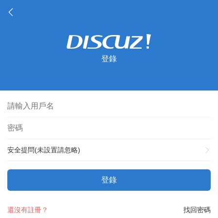
登錄
安全提問(未設置請忽略)
登錄
還沒有註冊？
找回密碼