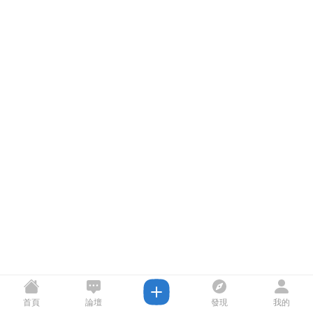
首頁
論壇
發現
我的