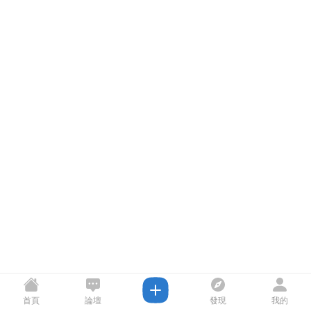
首頁
論壇
發現
我的