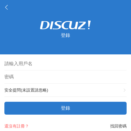
登錄
安全提問(未設置請忽略)
登錄
還沒有註冊？
找回密碼