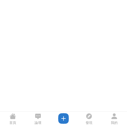
首頁
論壇
發現
我的