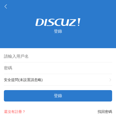
登錄
安全提問(未設置請忽略)
登錄
還沒有註冊？
找回密碼