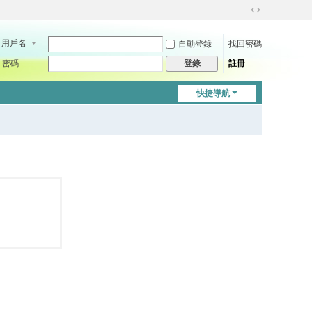
切
換
用戶名
自動登錄
找回密碼
到
寬
密碼
註冊
登錄
版
快捷導航