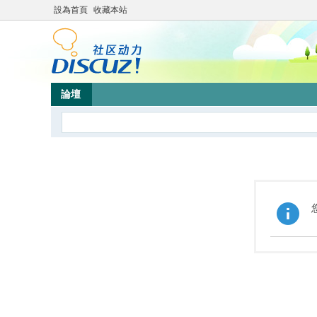
設為首頁
收藏本站
論壇