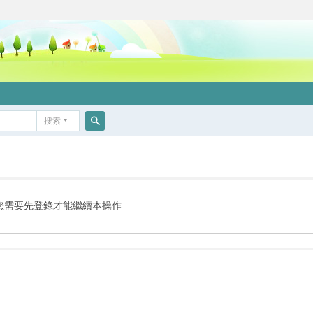
搜索
搜
索
您需要先登錄才能繼續本操作