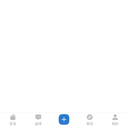
首頁
論壇
發現
我的