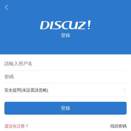
登錄
安全提問(未設置請忽略)
登錄
還沒有註冊？
找回密碼